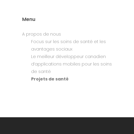
Menu
A propos de nous
Focus sur les soins de santé et les
avantages sociaux
Le meilleur développeur canadien
d’applications mobiles pour les soins
de santé
Projets de santé